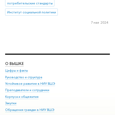
потребительские стандарты
Институт социальной политики
7 мая 2024
О ВЫШКЕ
ОБ
Цифры и факты
Ли
Руководство и структура
Дов
Устойчивое развитие в НИУ ВШЭ
Ол
Преподаватели и сотрудники
При
Корпуса и общежития
Вы
Закупки
При
Обращения граждан в НИУ ВШЭ
Ас