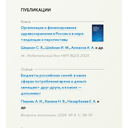
ПУБЛИКАЦИИ
Книга
Организация и финансирование
здравоохранения в России и в мире:
тенденции и перспективы
Шишкин С. В.
,
Шейман И. М.
,
Алмазов А. А.
и др.
М.: Издательский дом НИУ ВШЭ, 2025.
Статья
Бюджеты российских семей: в каких
сферах потребления время и деньги
замещают друг друга, а в каких —
дополняют
Пишняк А. И.
,
Халина Н. В.
,
Назарбаева Е. А.
и
др.
Вопросы экономики. 2026. № 6.
С. 58-74.