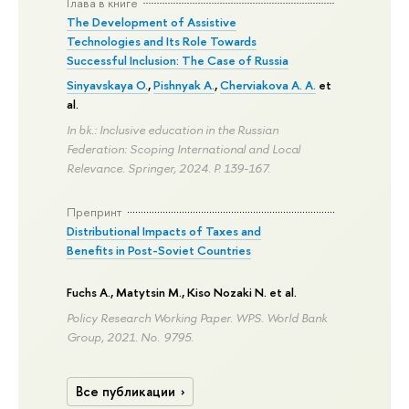
Глава в книге
The Development of Assistive
Technologies and Its Role Towards
Successful Inclusion: The Case of Russia
Sinyavskaya O.
,
Pishnyak A.
,
Cherviakova A. A.
et
al.
In bk.: Inclusive education in the Russian
Federation: Scoping International and Local
Relevance. Springer, 2024.
P. 139-167.
Препринт
Distributional Impacts of Taxes and
Benefits in Post-Soviet Countries
Fuchs A.,
Matytsin M.
, Kiso Nozaki N. et al.
Policy Research Working Paper. WPS. World Bank
Group, 2021. No. 9795.
Все публикации