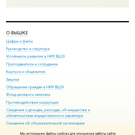
О ВЫШКЕ
ОБ
Цифры и факты
Ли
Руководство и структура
Дов
Устойчивое развитие в НИУ ВШЭ
Ол
Преподаватели и сотрудники
При
Корпуса и общежития
Вы
Закупки
При
Обращения граждан в НИУ ВШЭ
Ас
Фонд целевого капитала
До
Противодействие коррупции
Цен
Сведения о доходах, расходах, об имуществе и
Би
обязательствах имущественного характера
Об
Сведения об образовательной организации
Обр
Людям с ограниченными возможностями здоровья
Мы используем файлы cookies для улучшения работы сайта