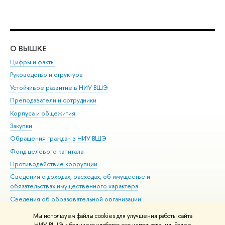
О ВЫШКЕ
ОБ
Цифры и факты
Ли
Руководство и структура
Дов
Устойчивое развитие в НИУ ВШЭ
Ол
Преподаватели и сотрудники
При
Корпуса и общежития
Вы
Закупки
При
Обращения граждан в НИУ ВШЭ
Ас
Фонд целевого капитала
До
Противодействие коррупции
Цен
Сведения о доходах, расходах, об имуществе и
Би
обязательствах имущественного характера
Об
Сведения об образовательной организации
Обр
Людям с ограниченными возможностями здоровья
Мы используем файлы cookies для улучшения работы сайта
Единая платежная страница