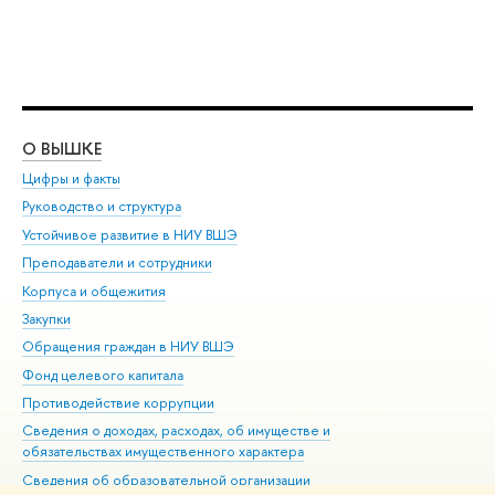
О ВЫШКЕ
ОБ
Цифры и факты
Ли
Руководство и структура
Дов
Устойчивое развитие в НИУ ВШЭ
Ол
Преподаватели и сотрудники
При
Корпуса и общежития
Вы
Закупки
При
Обращения граждан в НИУ ВШЭ
Ас
Фонд целевого капитала
До
Противодействие коррупции
Цен
Сведения о доходах, расходах, об имуществе и
Би
обязательствах имущественного характера
Об
Сведения об образовательной организации
Обр