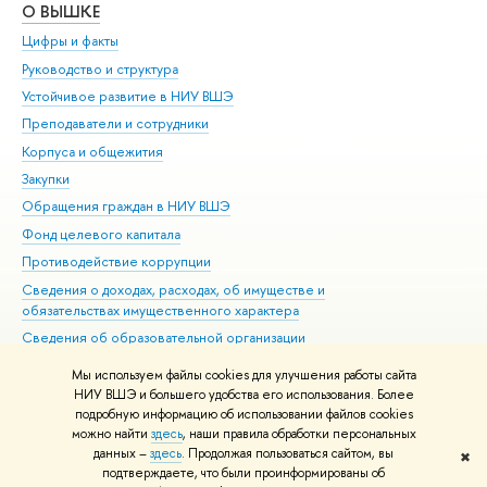
О ВЫШКЕ
ОБ
Цифры и факты
Ли
Руководство и структура
Дов
Устойчивое развитие в НИУ ВШЭ
Ол
Преподаватели и сотрудники
При
Корпуса и общежития
Вы
Закупки
При
Обращения граждан в НИУ ВШЭ
Ас
Фонд целевого капитала
До
Противодействие коррупции
Цен
Сведения о доходах, расходах, об имуществе и
Би
обязательствах имущественного характера
Об
Сведения об образовательной организации
Обр
Людям с ограниченными возможностями здоровья
Мы используем файлы cookies для улучшения работы сайта
Единая платежная страница
НИУ ВШЭ и большего удобства его использования. Более
подробную информацию об использовании файлов cookies
Работа в Вышке
можно найти
здесь
, наши правила обработки персональных
данных –
здесь
. Продолжая пользоваться сайтом, вы
✖
Редактору
подтверждаете, что были проинформированы об