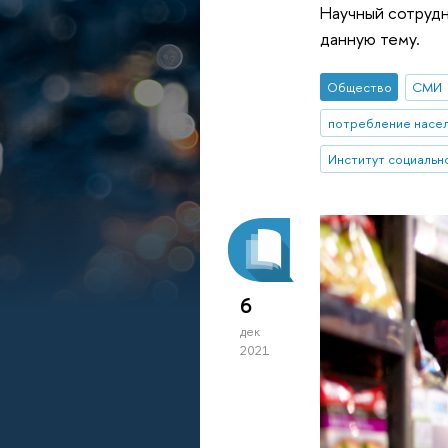
Научный сотрудн
данную тему.
Общество
СМИ
потребление насе
Институт социальн
6
дек
2021