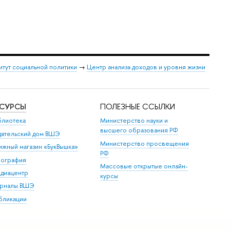
итут социальной политики
→
Центр анализа доходов и уровня жизни
ЕСУРСЫ
ПОЛЕЗНЫЕ ССЫЛКИ
блиотека
Министерство науки и
высшего образования РФ
дательский дом ВШЭ
Министерство просвещения
ижный магазин «БукВышка»
РФ
пография
Массовые открытые онлайн-
диацентр
курсы
рналы ВШЭ
бликации