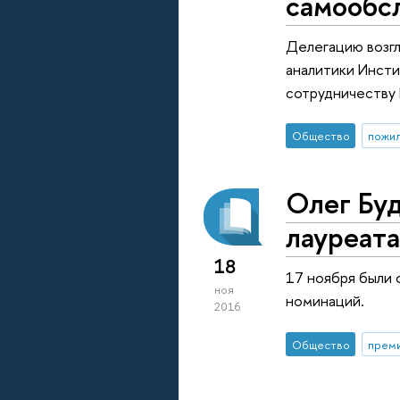
самообс
Делегацию возгл
аналитики Инсти
сотрудничеству 
Общество
пожи
Олег Буд
лауреата
18
17 ноября были 
ноя
номинаций.
2016
Общество
прем