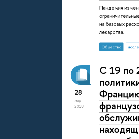
Пандемия измен
ограничительные
на базовых расх
лекарства.
Общество
иссле
С 19 по 
политики
Францию
28
мар
французс
2018
обслужи
находящи