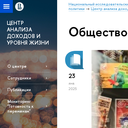
Национальный исследовательски
политики
Центр анализа доход
ЦЕНТР
Общество
АНАЛИЗА
ДОХОДОВ И
УРОВНЯ ЖИЗНИ
О центре
23
Сотрудники
янв
2025
Публикации
Мониторинг
"Готовность к
переменам"