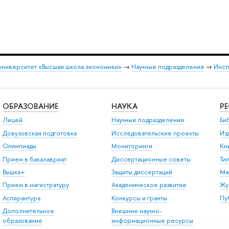
университет «Высшая школа экономики»
→
Научные подразделения
→
Инст
ОБРАЗОВАНИЕ
НАУКА
Р
Лицей
Научные подразделения
Би
Довузовская подготовка
Исследовательские проекты
Из
Олимпиады
Мониторинги
Кн
Прием в бакалавриат
Диссертационные советы
Ти
Вышка+
Защиты диссертаций
Ме
Прием в магистратуру
Академическое развитие
Жу
Аспирантура
Конкурсы и гранты
Пу
Дополнительное
Внешние научно-
образование
информационные ресурсы