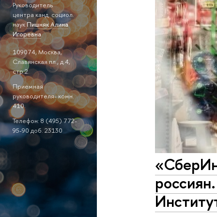
Руководитель
центра канд. социол.
наук
Пишняк Алина
Игоревна
109074, Москва,
Славянская пл., д.4,
стр.2.
Приемная
руководителя- комн.
410.
Телефон: 8 (495) 772-
95-90 доб. 23130
«СберИн
россиян.
Институ