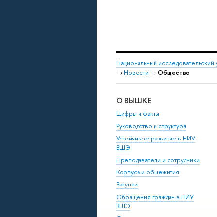
Национальный исследовательский 
→
Новости
→
Общество
О ВЫШКЕ
Цифры и факты
Руководство и структура
Устойчивое развитие в НИУ
ВШЭ
Преподаватели и сотрудники
Корпуса и общежития
Закупки
Обращения граждан в НИУ
ВШЭ