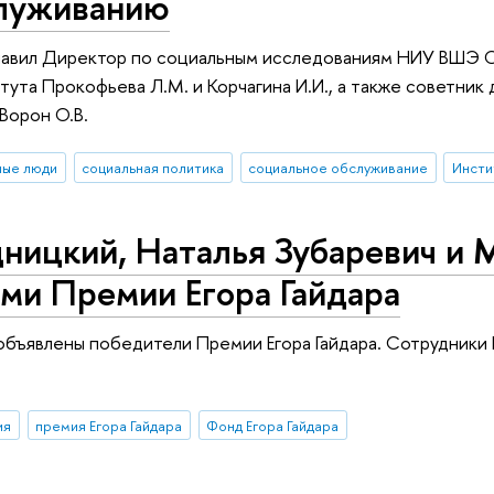
луживанию
авил Директор по социальным исследованиям НИУ ВШЭ Ов
тута Прокофьева Л.М. и Корчагина И.И., а также советни
Ворон О.В.
лые люди
социальная политика
социальное обслуживание
Инсти
ницкий, Наталья Зубаревич и 
ми Премии Егора Гайдара
объявлены победители Премии Егора Гайдара. Сотрудники 
ия
премия Егора Гайдара
Фонд Егора Гайдара