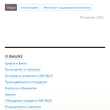
Наука
мониторинг
Институт социальной политики
30 апреля 2021
О ВЫШКЕ
ОБ
Цифры и факты
Ли
Руководство и структура
Дов
Устойчивое развитие в НИУ ВШЭ
Ол
Преподаватели и сотрудники
При
Корпуса и общежития
Вы
Закупки
При
Обращения граждан в НИУ ВШЭ
Ас
Фонд целевого капитала
До