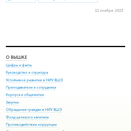
11 ноября 2023
О ВЫШКЕ
ОБ
Цифры и факты
Ли
Руководство и структура
Дов
Устойчивое развитие в НИУ ВШЭ
Ол
Преподаватели и сотрудники
При
Корпуса и общежития
Вы
Закупки
При
Обращения граждан в НИУ ВШЭ
Ас
Фонд целевого капитала
До
Противодействие коррупции
Цен