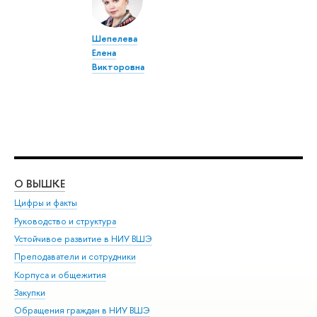
Шепелева
Елена
Викторовна
О ВЫШКЕ
ОБ
Цифры и факты
Ли
Руководство и структура
Дов
Устойчивое развитие в НИУ ВШЭ
Ол
Преподаватели и сотрудники
При
Корпуса и общежития
Вы
Закупки
При
Обращения граждан в НИУ ВШЭ
Ас